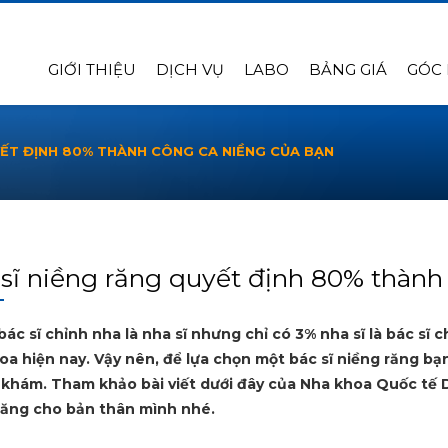
GIỚI THIỆU
DỊCH VỤ
LABO
BẢNG GIÁ
GÓC
YẾT ĐỊNH 80% THÀNH CÔNG CA NIỀNG CỦA BẠN
sĩ niềng răng quyết định 80% thành
ác sĩ chỉnh nha là nha sĩ nhưng chỉ có 3% nha sĩ là bác sĩ 
a hiện nay. Vậy nên, để lựa chọn một bác sĩ niềng răng bạn
khám. Tham khảo bài viết dưới đây của Nha khoa Quốc tế 
răng cho bản thân mình nhé.