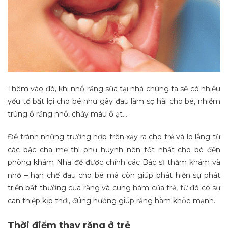
Thêm vào đó, khi nhổ răng sữa tại nhà chúng ta sẽ có nhiều
yếu tố bất lợi cho bé như gây đau làm sợ hãi cho bé, nhiễm
trùng ổ răng nhổ, chảy máu ồ ạt…
Để tránh những trường hợp trên xảy ra cho trẻ và lo lắng từ
các bậc cha mẹ thì phụ huynh nên tốt nhất cho bé đến
phòng khám Nha để được chính các Bác sĩ thăm khám và
nhổ – hạn chế đau cho bé mà còn giúp phát hiện sự phát
triển bất thường của răng và cung hàm của trẻ, từ đó có sự
can thiệp kịp thời, đúng hướng giúp răng hàm khỏe mạnh.
Thời điểm thay răng ở trẻ