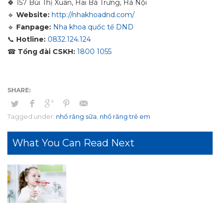
🍀
157 Bùi Thị Xuân, Hai Bà Trưng, Hà Nội
🔹
Website:
http://nhakhoadnd.com/
🔹
Fanpage:
Nha khoa quốc tế DND
📞
Hotline:
0832.124.124
☎
Tổng đài CSKH:
1800 1055
Tagged under:
nhổ răng sữa
,
nhổ răng trẻ em
What You Can Read Next