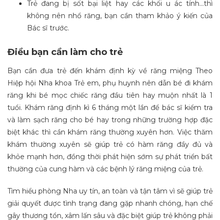
Trẻ đang bị sốt bại liệt hay các khối u ác tính…thì
không nên nhổ răng, bạn cần tham khảo ý kiến của
Bác sĩ trước.
Điều bạn cần làm cho trẻ
Bạn cần đưa trẻ đến khám định kỳ về răng miệng Theo
Hiệp hội Nha khoa Trẻ em, phụ huynh nên dẫn bé đi khám
răng khi bé mọc chiếc răng đầu tiên hay muộn nhất là 1
tuổi. Khám răng định kì 6 tháng một lần để bác sĩ kiểm tra
và làm sạch răng cho bé hay trong những trường hợp đặc
biệt khác thì cần khám răng thường xuyên hơn. Việc thăm
khám thường xuyên sẽ giúp trẻ có hàm răng đầy đủ và
khỏe mạnh hơn, đồng thời phát hiện sớm sự phát triển bất
thường của cung hàm và các bệnh lý răng miệng của trẻ.
Tìm hiểu phòng Nha uy tín, an toàn và tận tâm vì sẽ giúp trẻ
giải quyết được tình trạng đang gặp nhanh chóng, hạn chế
gây thương tổn, xâm lấn sâu và đặc biệt giúp trẻ không phải