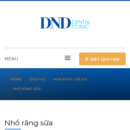
MENU
ĐẶT LỊCH HẸN
HOME
DỊCH VỤ
NHA KHOA TRẺ EM
NHỔ RĂNG SỮA
Nhổ răng sữa