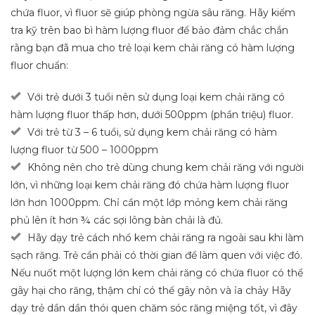
chứa fluor, vì fluor sẽ giúp phòng ngừa sâu răng. Hãy kiểm
tra kỹ trên bao bì hàm lượng fluor để bảo đảm chắc chắn
rằng bạn đã mua cho trẻ loại kem chải răng có hàm lượng
fluor chuẩn:
Với trẻ dưới 3 tuổi nên sử dụng loại kem chải răng có
hàm lượng fluor thấp hơn, dưới 500ppm (phần triệu) fluor.
Với trẻ từ 3 – 6 tuổi, sử dụng kem chải răng có hàm
lượng fluor từ 500 – 1000ppm
Không nên cho trẻ dùng chung kem chải răng với người
lớn, vì những loại kem chải răng đó chứa hàm lượng fluor
lớn hơn 1000ppm. Chỉ cần một lớp mỏng kem chải răng
phủ lên ít hơn ¾ các sợi lông bàn chải là đủ.
Hãy dạy trẻ cách nhổ kem chải răng ra ngoài sau khi làm
sạch răng. Trẻ cần phải có thời gian để làm quen với việc đó.
Nếu nuốt một lượng lớn kem chải răng có chứa fluor có thể
gây hại cho răng, thậm chí có thể gây nôn và ỉa chảy Hãy
dạy trẻ dần dần thói quen chăm sóc răng miệng tốt, vì đây