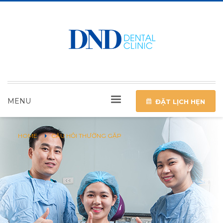
MENU
ĐẶT LỊCH HẸN
HOME
CÂU HỎI THƯỜNG GẶP