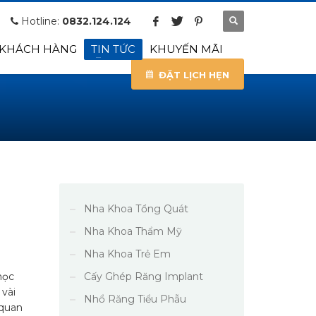
Hotline:
0832.124.124
 KHÁCH HÀNG
TIN TỨC
KHUYẾN MÃI
ĐẶT LỊCH HẸN
Nha Khoa Tổng Quát
Nha Khoa Thẩm Mỹ
Nha Khoa Trẻ Em
mọc
Cấy Ghép Răng Implant
 vài
Nhổ Răng Tiểu Phẫu
 quan