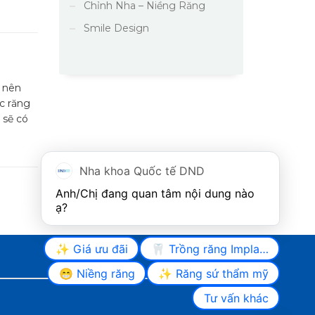
Chỉnh Nha – Niềng Răng
Smile Design
n nên
ếc răng
 sẽ có
Nha khoa Quốc tế DND
Anh/Chị đang quan tâm nội dung nào 
ạ?
✨ Giá ưu đãi
🦷 Trồng răng Implant
😁 Niềng răng
✨ Răng sứ thẩm mỹ
Tư vấn khác