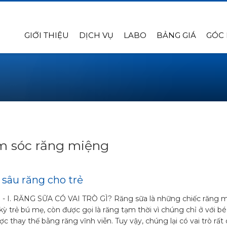
GIỚI THIỆU
DỊCH VỤ
LABO
BẢNG GIÁ
GÓC
 sóc răng miệng
ị sâu răng cho trẻ
 -
I. RĂNG SỮA CÓ VAI TRÒ GÌ? Răng sữa là những chiếc răng 
kỳ trẻ bú mẹ, còn được gọi là răng tạm thời vì chúng chỉ ở với bé
c thay thế bằng răng vĩnh viễn. Tuy vậy, chúng lại có vai trò rất