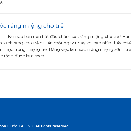
ới
óc răng miệng cho trẻ
 -
1. Khi nào bạn nên bắt đầu chăm sóc răng miệng cho trẻ? Bạ
m sạch răng cho trẻ hai lần một ngày ngay khi bạn nhìn thấy chi
ên mọc trong miệng trẻ. Bằng việc làm sạch răng miệng sớm, trẻ
c răng được làm sạch
oa Quốc Tế DND. All rights reserved.