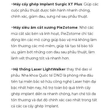
+
Máy cấy ghép Implant Surgic XT Plus
: Giúp các
cuộc phẫu thuật được tiến hành nhanh chóng,
chính xác, giảm đau, sưng nề sau phẫu thuật.
+
Máy siêu âm cắt xương PieZotome
: Nhờ các
mũi cắt sắc bén và linh hoạt, PieZotome chỉ tác
động lên các mô cứng giúp bảo vệ mà không làm
tổn thương các mô mềm, giúp tái tạo tế bào tối
ưu, giảm bớt những cơn đau sau phẫu thuật, làm
lành vết thương tốt và nhanh hơn.
+
Hệ thống Laser LightWalker
thay thế dao vi
phẫu. Nha khoa Quốc tế DND là phòng nha đầu
tiên tại miền bắc sở hữu công nghệ Laser hiện đại
bậc nhất hiện nay, hỗ trợ toàn bộ quá trình cấy
ghép implant diễn ra nhanh chóng, hạn chế tối đa
tổn thương và đạt độ chính xác cao nhất trong tất
cả các ca cấy ghép Implant.