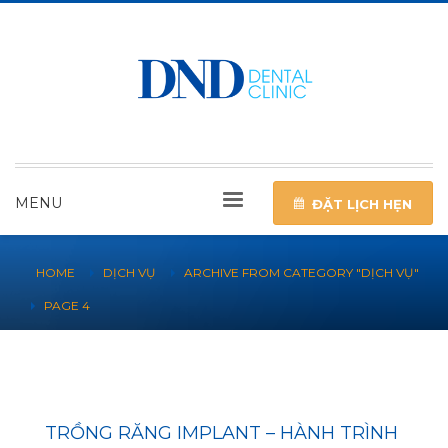
MENU
ĐẶT LỊCH HẸN
HOME
DỊCH VỤ
ARCHIVE FROM CATEGORY "DỊCH VỤ"
PAGE 4
TRỒNG RĂNG IMPLANT – HÀNH TRÌNH