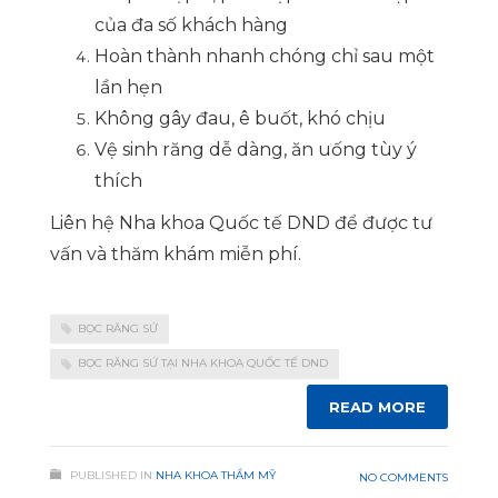
của đa số khách hàng
Hoàn thành nhanh chóng chỉ sau một
lần hẹn
Không gây đau, ê buốt, khó chịu
Vệ sinh răng dễ dàng, ăn uống tùy ý
thích
Liên hệ Nha khoa Quốc tế DND để được tư
vấn và thăm khám miễn phí.
BỌC RĂNG SỨ
BỌC RĂNG SỨ TẠI NHA KHOA QUỐC TẾ DND
READ MORE
PUBLISHED IN
NHA KHOA THẨM MỸ
NO COMMENTS