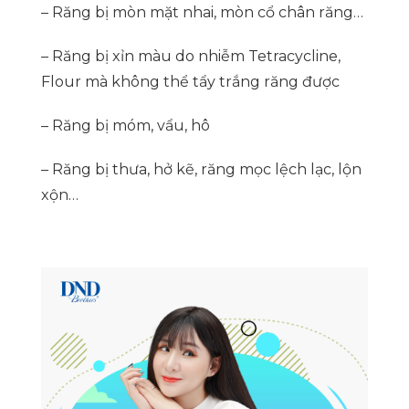
– Răng bị mòn mặt nhai, mòn cổ chân răng…
– Răng bị xỉn màu do nhiễm Tetracycline,
Flour mà không thể tẩy trắng răng được
– Răng bị móm, vẩu, hô
– Răng bị thưa, hở kẽ, răng mọc lệch lạc, lộn
xộn…