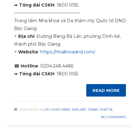
➡
Tổng đài CSKH
: 1800.1055
———————————————
Trung tâm Nha khoa và Da thẩm mỹ Quốc tế DND
Bắc Giang
+
Địa chỉ
: Đường Bàng Bá Lân, phường Dĩnh Kế,
thành phố Bắc Giang
+
Website
:
https://nhakhoadnd.com/
☎
Hotline
: 0204.248.4486
➡
Tổng đài CSKH
: 1800.1055
READ MORE
PUBLISHED IN
CẤY GHÉP RĂNG IMPLANT
,
TRANG THIẾT BỊ
NO COMMENTS