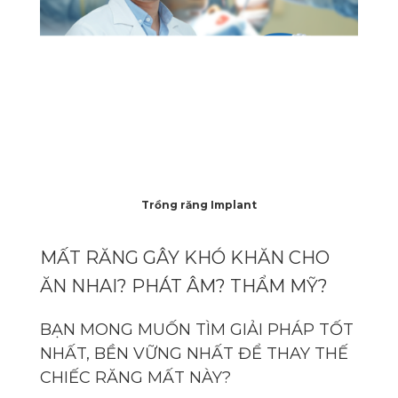
Trồng răng Implant
MẤT RĂNG GÂY KHÓ KHĂN CHO
ĂN NHAI? PHÁT ÂM? THẨM MỸ?
BẠN MONG MUỐN TÌM GIẢI PHÁP TỐT
NHẤT, BỀN VỮNG NHẤT ĐỂ THAY THẾ
CHIẾC RĂNG MẤT NÀY?