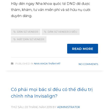
Hãy đến ngay Nha khoa quốc tế DND để được
thăm, khám, tư vấn miễn phí và sở hữu nụ cười
duyên dáng.
DÁN SỨ VENEER
DÁN SỨ VENEER 3 SIÊU
MẶT DÁN SỨ VENEER
READ MORE
PUBLISHED IN
NHA KHOA THẨM MỸ
NO COMMENTS
Có phải mọi bác sĩ đều có thể điều trị
chỉnh nha Invisalign?
THỨ SÁU, 03 THÁNG NĂM 2019
BY
ADMINISTRATOR