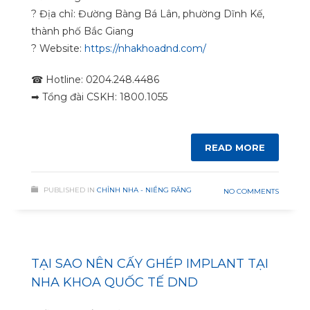
?
Địa chỉ: Đường Bàng Bá Lân, phường Dĩnh Kế,
thành phố Bắc Giang
?
Website:
https://nhakhoadnd.com/
☎
Hotline: 0204.248.4486
➡
Tổng đài CSKH: 1800.1055
READ MORE
PUBLISHED IN
CHỈNH NHA - NIỀNG RĂNG
NO COMMENTS
TẠI SAO NÊN CẤY GHÉP IMPLANT TẠI
NHA KHOA QUỐC TẾ DND