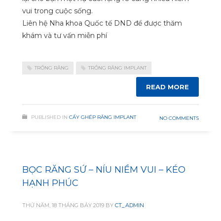
vui trong cuộc sống.
Liên hệ Nha khoa Quốc tế DND để được thăm
khám và tư vấn miễn phí
TRỒNG RĂNG
TRỒNG RĂNG IMPLANT
READ MORE
PUBLISHED IN
CẤY GHÉP RĂNG IMPLANT
NO COMMENTS
BỌC RĂNG SỨ – NÍU NIỀM VUI – KÉO
HẠNH PHÚC
THỨ NĂM, 18 THÁNG BẢY 2019
BY
CT_ADMIN