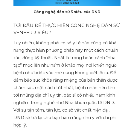
Công nghệ dán sứ 3 siêu của DND
TỚI ĐÂU ĐỂ THỰC HIỆN CÔNG NGHỆ DÁN SỨ
VENEER 3 SIÊU?
Tuy nhiên, không phải cơ sở y tế nào cũng có khả
năng thực hiện phương pháp này một cách chuẩn
xác, đúng kỹ thuật. Nhất là trong hoàn cảnh “nha
tặc” mọc lên như nấm ở khắp mọi nơi khiến người
bệnh như bước vào mê cung không biết lối ra. Để
đảm bảo sức khỏe răng miệng của bản thân được
chăm sóc một cách tốt nhất, bệnh nhân nên tìm
tới những địa chỉ uy tín, bác sĩ có nhiều năm kinh
nghiệm trong nghề như Nha khoa quốc tế DND.
Với sự tận tâm, tận lực, cơ sở vật chất hiện đại,
DND sẽ trả lại cho bạn hàm răng như ý với chi phí
hợp lý.