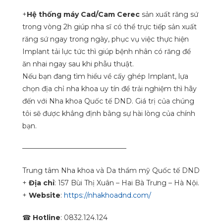
+
Hệ thống máy Cad/Cam Cerec
sản xuất răng sứ
trong vòng 2h giúp nha sĩ có thể trực tiếp sản xuất
răng sứ ngay trong ngày, phục vụ việc thực hiện
Implant tải lực tức thì giúp bệnh nhân có răng để
ăn nhai ngay sau khi phẫu thuật.
Nếu bạn đang tìm hiểu về cấy ghép Implant, lựa
chọn địa chỉ nha khoa uy tín để trải nghiệm thì hãy
đến với Nha khoa Quốc tế DND. Giá trị của chúng
tôi sẽ được khẳng định bằng sự hài lòng của chính
bạn.
———————————————
Trung tâm Nha khoa và Da thẩm mỹ Quốc tế DND
+
Địa chỉ
: 157 Bùi Thị Xuân – Hai Bà Trưng – Hà Nội.
+
Website
:
https://nhakhoadnd.com/
☎
Hotline
: 0832.124.124