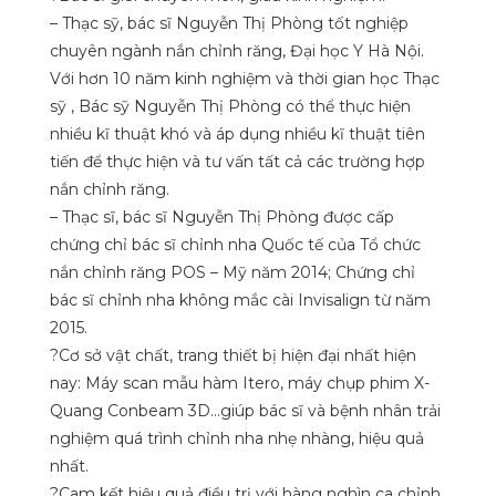
– Thạc sỹ, bác sĩ Nguyễn Thị Phòng tốt nghiệp
chuyên ngành nắn chỉnh răng, Đại học Y Hà Nội.
Với hơn 10 năm kinh nghiệm và thời gian học Thạc
sỹ , Bác sỹ Nguyễn Thị Phòng có thể thực hiện
nhiều kĩ thuật khó và áp dụng nhiều kĩ thuật tiên
tiến để thực hiện và tư vấn tất cả các trường hợp
nắn chỉnh răng.
– Thạc sĩ, bác sĩ Nguyễn Thị Phòng được cấp
chứng chỉ bác sĩ chỉnh nha Quốc tế của Tổ chức
nắn chỉnh răng POS – Mỹ năm 2014; Chứng chỉ
bác sĩ chỉnh nha không mắc cài Invisalign từ năm
2015.
?
Cơ sở vật chất, trang thiết bị hiện đại nhất hiện
nay: Máy scan mẫu hàm Itero, máy chụp phim X-
Quang Conbeam 3D…giúp bác sĩ và bệnh nhân trải
nghiệm quá trình chỉnh nha nhẹ nhàng, hiệu quả
nhất.
?
Cam kết hiệu quả điều trị với hàng nghìn ca chỉnh