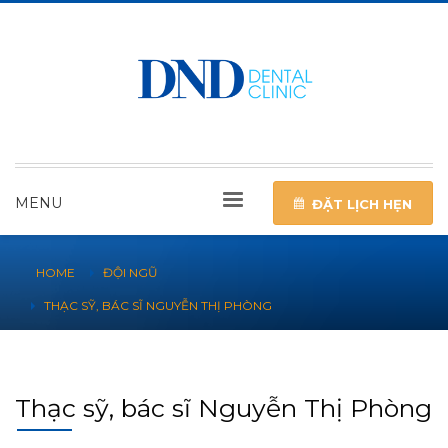
MENU
ĐẶT LỊCH HẸN
HOME
ĐỘI NGŨ
THẠC SỸ, BÁC SĨ NGUYỄN THỊ PHÒNG
Thạc sỹ, bác sĩ Nguyễn Thị Phòng