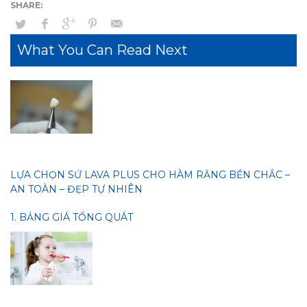
What You Can Read Next
LỰA CHỌN SỨ LAVA PLUS CHO HÀM RĂNG BỀN CHẮC –
AN TOÀN – ĐẸP TỰ NHIÊN
1. BẢNG GIÁ TỔNG QUÁT