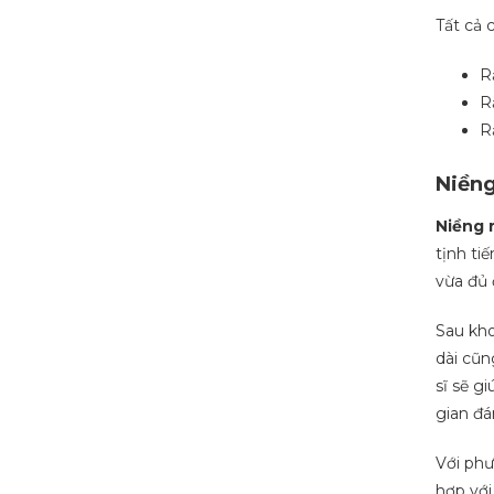
Tất cả 
R
R
R
Niềng
Niềng 
tịnh ti
vừa đủ 
Sau kho
dài cũn
sĩ sẽ g
gian đá
Với phư
hợp vớ