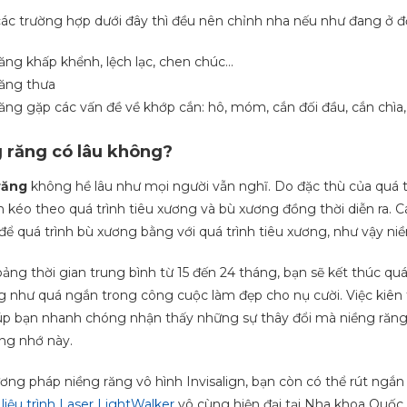
các trường hợp dưới đây thì đều nên chỉnh nha nếu như đang ở đ
ăng khấp khểnh, lệch lạc, chen chúc…
ăng thưa
ăng gặp các vấn đề về khớp cắn: hô, móm, cắn đối đầu, cắn chìa
 răng có lâu không?
răng
không hề lâu như mọi người vẫn nghĩ. Do đặc thù của quá trìn
ến kéo theo quá trình tiêu xương và bù xương đồng thời diễn ra. Cá
để quá trình bù xương bằng với quá trình tiêu xương, như vậy ni
ảng thời gian trung bình từ 15 đến 24 tháng, bạn sẽ kết thúc quá
g như quá ngắn trong công cuộc làm đẹp cho nụ cười. Việc kiên 
iúp bạn nhanh chóng nhận thấy những sự thây đổi mà niềng răng
ng nhớ này.
ơng pháp niềng răng vô hình Invisalign, bạn còn có thể rút ngắn 
i
liệu trình Laser LightWalker
vô cùng hiện đại tại Nha khoa Quốc