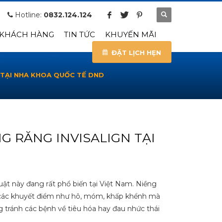
Hotline:
0832.124.124
 KHÁCH HÀNG
TIN TỨC
KHUYẾN MÃI
ĐẶT LỊCH HẸN
N TẠI NHA KHOA QUỐC TẾ DND
NG RĂNG INVISALIGN TẠI
huật này đang rất phổ biến tại Việt Nam. Niềng
c các khuyết điểm như hô, móm, khấp khểnh mà
 tránh các bệnh về tiêu hóa hay đau nhức thái