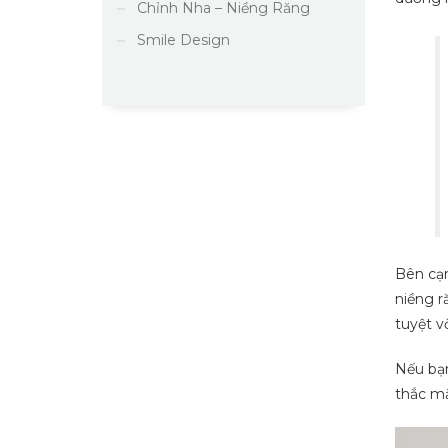
Chỉnh Nha – Niềng Răng
Smile Design
Bên cạn
niềng r
tuyệt vờ
Nếu bạn
thắc mắ