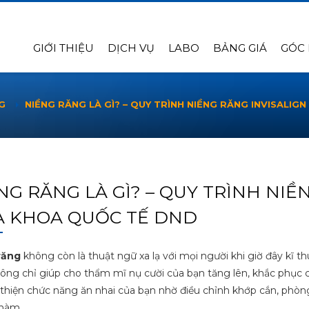
GIỚI THIỆU
DỊCH VỤ
LABO
BẢNG GIÁ
GÓC
G
NIỀNG RĂNG LÀ GÌ? – QUY TRÌNH NIỀNG RĂNG INVISALIG
NG RĂNG LÀ GÌ? – QUY TRÌNH NIỀ
 KHOA QUỐC TẾ DND
răng
không còn là thuật ngữ xa lạ với mọi người khi giờ đây kĩ t
ông chỉ giúp cho thẩm mĩ nụ cười của bạn tăng lên, khắc phụ
 thiện chức năng ăn nhai của bạn nhờ điều chỉnh khớp cắn, phòng
hàm.