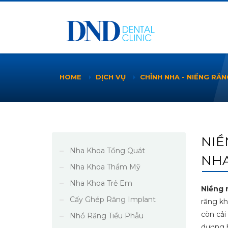
HOME
DỊCH VỤ
CHỈNH NHA - NIỀNG RĂN
NIỀ
Nha Khoa Tổng Quát
NHA
Nha Khoa Thẩm Mỹ
Nha Khoa Trẻ Em
Niềng 
Cấy Ghép Răng Implant
răng kh
còn cải
Nhổ Răng Tiểu Phẫu
dương 