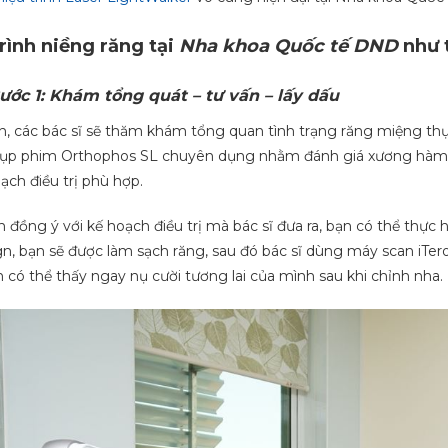
rình niềng răng tại
Nha khoa Quốc tế DND
như 
ước 1: Khám tổng quát – tư vấn – lấy dấu
n, các bác sĩ sẽ thăm khám tổng quan tình trạng răng miệng th
ụp phim Orthophos SL chuyên dụng nhằm đánh giá xương hàm,
oạch điều trị phù hợp.
 đồng ý với kế hoạch điều trị mà bác sĩ đưa ra, bạn có thể thực 
ign, bạn sẽ được làm sạch răng, sau đó bác sĩ dùng máy scan iTe
n có thể thấy ngay nụ cười tương lai của mình sau khi chỉnh nha.