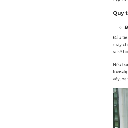
Quy t
B
Đầu tiê
máy ch
ra kế h
Nếu bạn
Invisal
vậy, bạ