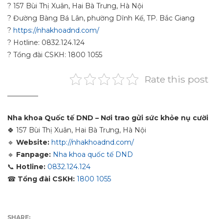
?
157 Bùi Thị Xuân, Hai Bà Trưng, Hà Nội
?
Đường Bàng Bá Lân, phường Dĩnh Kế, TP. Bắc Giang
?
https://nhakhoadnd.com/
?
Hotline: 0832.124.124
?
Tổng đài CSKH: 1800 1055
Rate this post
_________
Nha khoa Quốc tế DND – Nơi trao gửi sức khỏe nụ cười
🍀
157 Bùi Thị Xuân, Hai Bà Trưng, Hà Nội
🔹
Website:
http://nhakhoadnd.com/
🔹
Fanpage:
Nha khoa quốc tế DND
📞
Hotline:
0832.124.124
☎
Tổng đài CSKH:
1800 1055