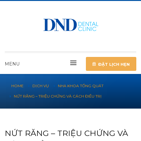
MENU
ĐẶT LỊCH HẸN
HOME
DỊCH VỤ
NHA KHOA TỔNG QUÁT
NỨT RĂNG – TRIỆU CHỨNG VÀ CÁCH ĐIỀU TRỊ
NỨT RĂNG – TRIỆU CHỨNG VÀ