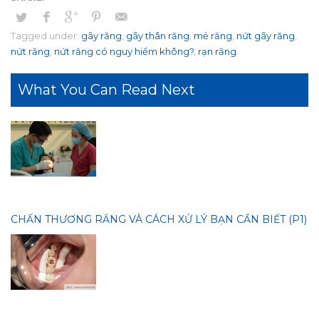
Tagged under:
gãy răng
,
gãy thân răng
,
mẻ răng
,
nứt gãy răng
,
nứt răng
,
nứt răng có nguy hiểm không?
,
rạn răng
What You Can Read Next
CHẤN THƯƠNG RĂNG VÀ CÁCH XỬ LÝ BẠN CẦN BIẾT (P1)