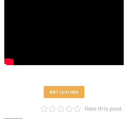
ĐẶT LỊCH HẸN
Rate this post
_________