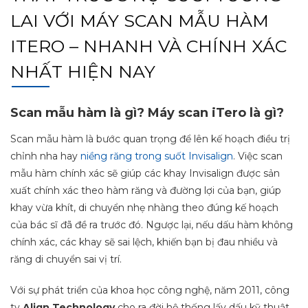
LAI VỚI MÁY SCAN MẪU HÀM
ITERO – NHANH VÀ CHÍNH XÁC
NHẤT HIỆN NAY
Scan mẫu hàm là gì? Máy scan iTero là gì?
Scan mẫu hàm là bước quan trọng để lên kế hoạch điều trị
chỉnh nha hay
niềng răng trong suốt Invisalign
. Việc scan
mẫu hàm chính xác sẽ giúp các khay Invisalign được sản
xuất chính xác theo hàm răng và đường lợi của bạn, giúp
khay vừa khít, di chuyển nhẹ nhàng theo đúng kế hoạch
của bác sĩ đã đề ra trước đó. Ngược lại, nếu dấu hàm không
chính xác, các khay sẽ sai lệch, khiến bạn bị đau nhiều và
răng di chuyển sai vị trí.
Với sự phát triển của khoa học công nghệ, năm 2011, công
ty
Align Technology
cho ra đời hệ thống lấy dấu kỹ thuật