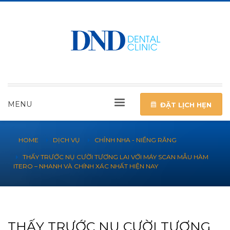
MENU
ĐẶT LỊCH HẸN
HOME
DỊCH VỤ
CHỈNH NHA - NIỀNG RĂNG
THẤY TRƯỚC NỤ CƯỜI TƯƠNG LAI VỚI MÁY SCAN MẪU HÀM
ITERO – NHANH VÀ CHÍNH XÁC NHẤT HIỆN NAY
THẤY TRƯỚC NỤ CƯỜI TƯƠNG