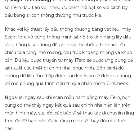
số iTero đầu tiên với nhiều ưu điểm nổi bật so với cách lấy
dấu bằng silicon thông thường như trước kia.
Khác với kỹ thuật lấy dấu thông thường bằng vật liệu, máy
Scan iTero vô cùng thông minh sẽ hỗ trợ tính năng lấy dấu
r
ăng bằng laser dùng để ghi nhận lại những hình ảnh đa
chiều của răng, mô miệng, cấu trúc khoang miệng và khớp
cắn. Dữ liệu được truyền từ máy ITero sẽ được ứng dụng để
sản xuất các thiết bị chỉnh nha, phục hình. Bên cạnh đó
những dữ liệu thu thập được sau khi Scan sẽ được sử dụng
để mô phỏng quá trình điều trị qua phần mềm ClinCheck.
Ngoài ra, ngay sau khi scan mẫu hàm bằng máy iTero, bạn
cũng có thể thấy ngay kết quả sau chỉnh nha hiện lên trên
màn hình máy, sau đó, các bác sĩ sẽ thao tác di chuyển răng
trên đó để bạn hiểu được răng mình sẽ thay đổi như thế
nào.