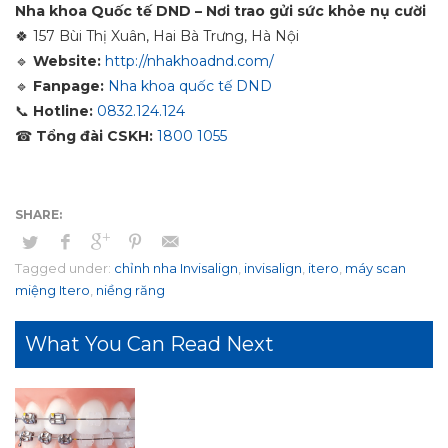
Nha khoa Quốc tế DND – Nơi trao gửi sức khỏe nụ cười
🍀
157 Bùi Thị Xuân, Hai Bà Trưng, Hà Nội
🔹
Website:
http://nhakhoadnd.com/
🔹
Fanpage:
Nha khoa quốc tế DND
📞
Hotline:
0832.124.124
☎
Tổng đài CSKH:
1800 1055
Tagged under:
chỉnh nha Invisalign
,
invisalign
,
itero
,
máy scan
miệng Itero
,
niềng răng
What You Can Read Next