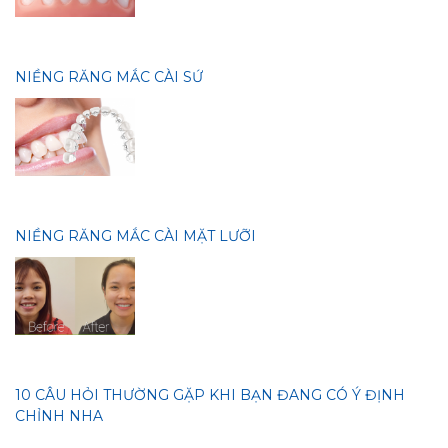
NIỀNG RĂNG MẮC CÀI SỨ
NIỀNG RĂNG MẮC CÀI MẶT LƯỠI
10 CÂU HỎI THƯỜNG GẶP KHI BẠN ĐANG CÓ Ý ĐỊNH
CHỈNH NHA