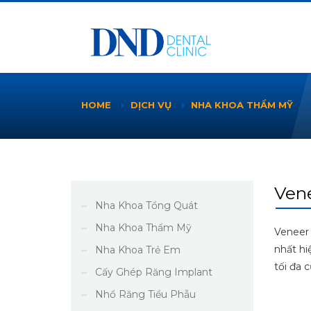
HOME
DỊCH VỤ
NHA KHOA THẨM MỸ
Vene
Nha Khoa Tổng Quát
Nha Khoa Thẩm Mỹ
Veneer 
nhất hi
Nha Khoa Trẻ Em
tối đa 
Cấy Ghép Răng Implant
Nhổ Răng Tiểu Phẫu