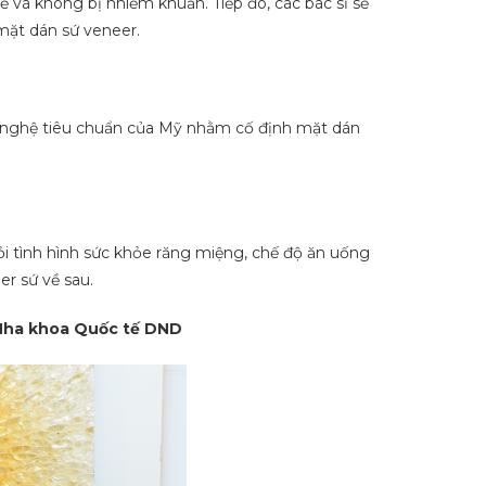
 và không bị nhiễm khuẩn. Tiếp đó, các bác sĩ sẽ
 mặt dán sứ veneer.
g nghệ tiêu chuẩn của Mỹ nhằm cố định mặt dán
ỏi tình hình sức khỏe răng miệng, chế độ ăn uống
r sứ về sau.
 Nha khoa Quốc tế DND