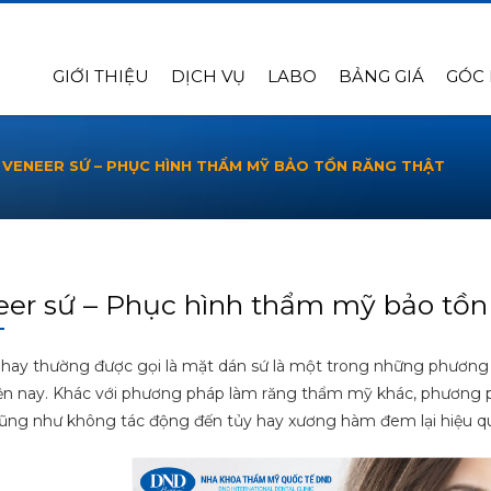
GIỚI THIỆU
DỊCH VỤ
LABO
BẢNG GIÁ
GÓC
VENEER SỨ – PHỤC HÌNH THẨM MỸ BẢO TỒN RĂNG THẬT
er sứ – Phục hình thẩm mỹ bảo tồn 
hay thường được gọi là mặt dán sứ là một trong những phương 
ện nay. Khác với phương pháp làm răng thẩm mỹ khác, phương 
cũng như không tác động đến tủy hay xương hàm đem lại hiệu quả