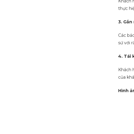
Khách h
thực hi
3. Gắn
Các bác
sứ với 
4. Tái
Khách h
của khá
Hình ả