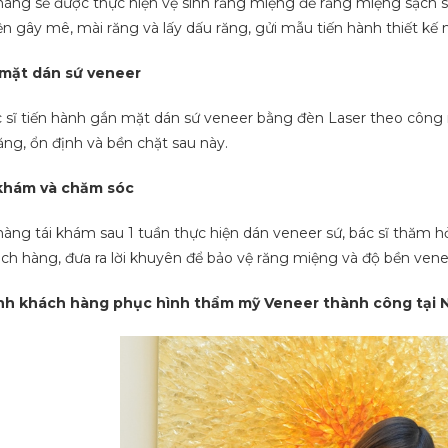
àng sẽ được thực hiện vệ sinh răng miệng để răng miệng sạch sẽ
ện gây mê, mài răng và lấy dấu răng, gửi mẫu tiến hành thiết kế
 mặt dán sứ veneer
 sĩ tiến hành gắn mặt dán sứ veneer bằng đèn Laser theo côn
răng, ổn định và bền chặt sau này.
 khám và chăm sóc
àng tái khám sau 1 tuần thực hiện dán veneer sứ, bác sĩ thăm h
ch hàng, đưa ra lời khuyên để bảo vệ răng miệng và độ bền venee
nh khách hàng phục hình thẩm mỹ Veneer thành công tại