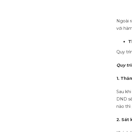
Ngoài r
với hàm
T
Quy trì
Quy tr
1
.
Thăm
Sau khi
DND sẽ 
nào thì
2. Sát 