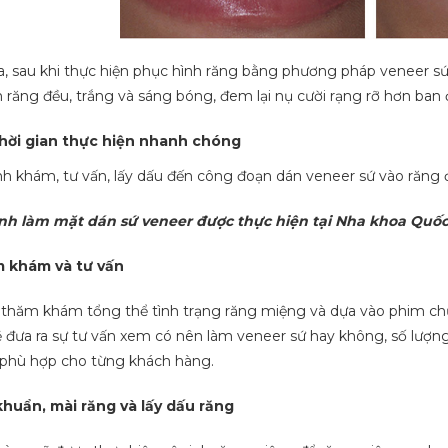
a, sau khi thực hiện phục hình răng bằng phương pháp veneer s
 răng đều, trắng và sáng bóng, đem lại nụ cười rạng rỡ hơn ban đ
hời gian thực hiện nhanh chóng
nh khám, tư vấn, lấy dấu đến công đoạn dán veneer sứ vào răng
ình làm mặt dán sứ veneer được thực hiện tại Nha khoa Quố
 khám và tư vấn
 thăm khám tổng thể tình trạng răng miệng và dựa vào phim chụ
đưa ra sự tư vấn xem có nên làm veneer sứ hay không, số lượng
 phù hợp cho từng khách hàng.
khuẩn, mài răng và lấy dấu răng