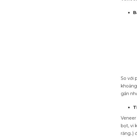
B
So với 
khoảng 
gần như
T
Veneer 
bọt, vi
răng..)