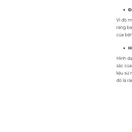
Đ
Vì độ m
răng ba
của bện
H
Hình dạ
sắc của
liệu sứ
đó là ră