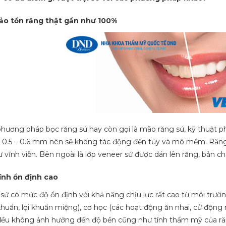
ảo tồn răng thật gần như 100%
phương pháp bọc răng sứ hay còn gọi là mão răng sứ, kỹ thuật p
0.5 – 0.6 mm nên sẽ không tác động đến tủy và mô mềm. Răng s
 vĩnh viễn. Bên ngoài là lớp veneer sứ được dán lên răng, bản ch
ính ổn định cao
sứ có mức độ ổn định với khả năng chịu lực rất cao từ môi trườn
 khuẩn, lợi khuẩn miệng), cơ học (các hoạt động ăn nhai, cử động 
 đều không ảnh hưởng đến độ bền cũng như tính thẩm mỹ của ră