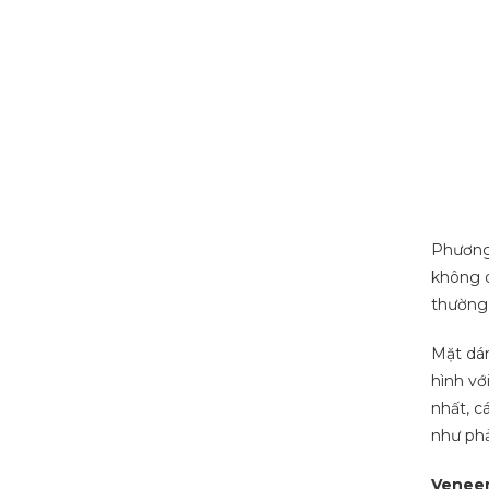
Phương 
không q
thường
Mặt dán
hình vớ
nhất, c
như phả
Veneer