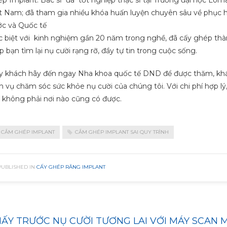
t Nam; đã tham gia nhiều khóa huấn luyện chuyên sâu về phục 
c và Quốc tế
 biệt với kinh nghiệm gần 20 năm trong nghề, đã cấy ghép thà
p bạn tìm lại nụ cười rạng rỡ, đầy tự tin trong cuộc sống.
 khách hãy đến ngay Nha khoa quốc tế DND để được thăm, khám
h vụ chăm sóc sức khỏe nụ cười của chúng tôi. Với chi phí hợp lý,
không phải nơi nào cũng có được.
CẮM GHÉP IMPLANT
CẮM GHÉP IMPLANT SAI QUY TRÌNH
PUBLISHED IN
CẤY GHÉP RĂNG IMPLANT
ẤY TRƯỚC NỤ CƯỜI TƯƠNG LAI VỚI MÁY SCAN 