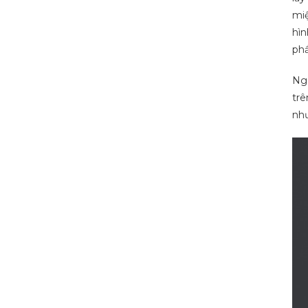
miệ
hìn
ph
Ngo
trê
như