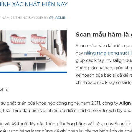
ÍNH XÁC NHẤT HIỆN NAY
 NĂM, 25 THÁNG BẢY 2019
BY
CT_ADMIN
Scan mẫu hàm là g
Scan mẫu hàm là bước quan 
hay
niềng răng trong suốt I
giúp các khay Invisalign đ
đường lợi của bạn, giúp kh
kế hoạch của bác sĩ đã đề 
chính xác, các khay sẽ sai l
vị trí.
 sự phát triển của khoa học công nghệ, năm 2011, công ty
Align
ật số iTero đầu tiên với nhiều ưu điểm nổi bật so với cách lấy dấ
c với kỹ thuật lấy dấu thông thường bằng vật liệu, máy Scan iT
 dấu r
ăng bằng laser dùng để ghi nhận lại những hình ảnh đa ch