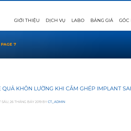
GIỚI THIỆU
DỊCH VỤ
LABO
BẢNG GIÁ
GÓC
PAGE 7
 QUẢ KHÔN LƯỜNG KHI CẮM GHÉP IMPLANT SAI
 SÁU, 26 THÁNG BẢY 2019
BY
CT_ADMIN