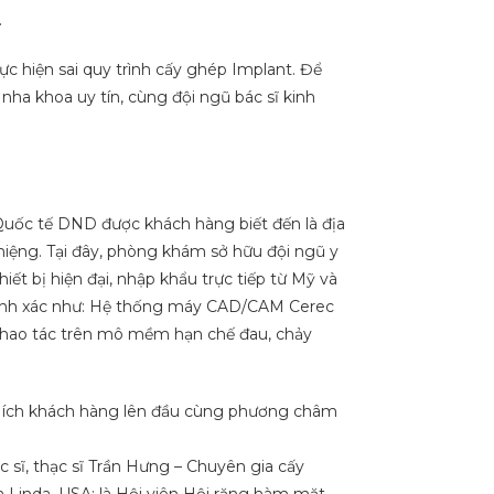
.
ực hiện sai quy trình cấy ghép Implant. Để
 nha khoa uy tín, cùng đội ngũ bác sĩ kinh
Quốc tế DND được khách hàng biết đến là địa
miệng. Tại đây, phòng khám sở hữu đội ngũ y
t bị hiện đại, nhập khẩu trực tiếp từ Mỹ và
 chính xác như: Hệ thống máy CAD/CAM Cerec
c thao tác trên mô mềm hạn chế đau, chảy
lợi ích khách hàng lên đầu cùng phương châm
sĩ, thạc sĩ Trần Hưng – Chuyên gia cấy
a Linda, USA; là Hội viên Hội răng hàm mặt