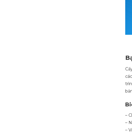
Bạ
Cấy
cá
trì
bản
Bi
– C
– N
– V