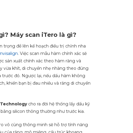
ì? Máy scan iTero là gì?
trọng để lên kế hoạch điều trị chỉnh nha
nvisalign
. Việc scan mẫu hàm chính xác sẽ
ược sản xuất chính xác theo hàm răng và
ay vừa khít, di chuyển nhẹ nhàng theo đúng
ra trước đó. Ngược lại, nếu dấu hàm không
ệch, khiến bạn bị đau nhiều và răng di chuyển
 Technology
cho ra đời hệ thống lấy dấu kỹ
u bằng silicon thông thường như trước kia.
ero vô cùng thông minh sẽ hỗ trợ tính năng
iều của răng, mô miệng, cấu trúc khoang