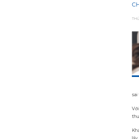
CH
THỨ
sai 
Với
thu
Khá
lấy