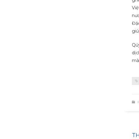
Việ
nướ
Đặc
giú
Qúy
dịc
mà 
TH