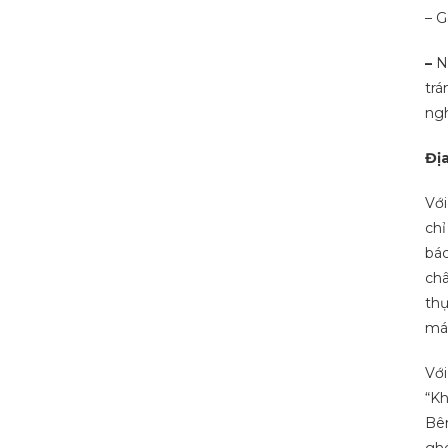
– G
–
Ng
trá
ngh
Địa
Với
chỉ
bác
châ
thự
má
Với
“Kh
Bên
ghé