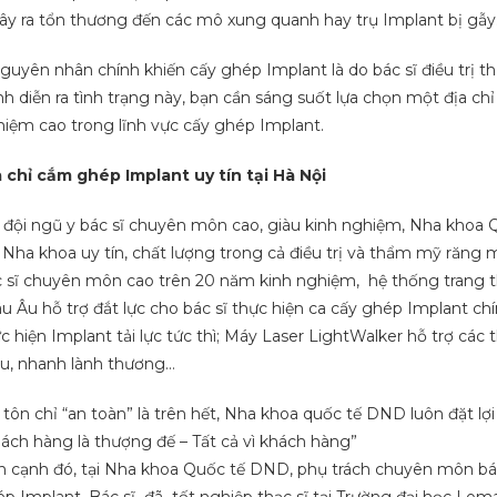
ây ra tổn thương đến các mô xung quanh hay trụ Implant bị gẫy
uyên nhân chính khiến cấy ghép Implant là do bác sĩ điều trị th
nh diễn ra tình trạng này, bạn cần sáng suốt lựa chọn một địa chỉ
iệm cao trong lĩnh vực cấy ghép Implant.
 chỉ cắm ghép Implant uy tín tại Hà Nội
 đội ngũ y bác sĩ chuyên môn cao, giàu kinh nghiệm, Nha khoa 
 Nha khoa uy tín, chất lượng trong cả điều trị và thẩm mỹ răng 
 sĩ chuyên môn cao trên 20 năm kinh nghiệm, hệ thống trang thiế
u Âu hỗ trợ đắt lực cho bác sĩ thực hiện ca cấy ghép Implant
c hiện Implant tải lực tức thì; Máy Laser LightWalker hỗ trợ cá
u, nhanh lành thương…
 tôn chỉ “an toàn” là trên hết, Nha khoa quốc tế DND luôn đặt 
ách hàng là thượng đế – Tất cả vì khách hàng”
 cạnh đó, tại Nha khoa Quốc tế DND, phụ trách chuyên môn bác 
p Implant. Bác sĩ đã tốt nghiệp thạc sĩ tại Trường đại học Lom