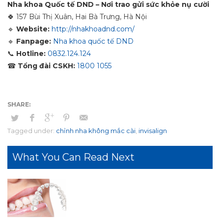
Nha khoa Quốc tế DND – Nơi trao gửi sức khỏe nụ cười
🍀
157 Bùi Thị Xuân, Hai Bà Trưng, Hà Nội
🔹
Website:
http://nhakhoadnd.com/
🔹
Fanpage:
Nha khoa quốc tế DND
📞
Hotline:
0832.124.124
☎
Tổng đài CSKH:
1800 1055
Tagged under:
chỉnh nha không mắc cài
,
invisalign
What You Can Read Next