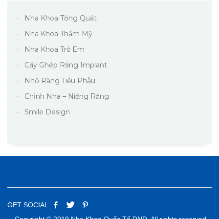
Nha Khoa Tổng Quát
Nha Khoa Thẩm Mỹ
Nha Khoa Trẻ Em
Cấy Ghép Răng Implant
Nhổ Răng Tiểu Phẫu
Chỉnh Nha – Niềng Răng
Smile Design
GET SOCIAL
Copyright © 2019 Nha Khoa Quốc Tế DND. All rights reserved.