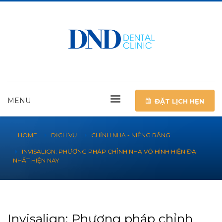
MENU
ĐẶT LỊCH HẸN
HOME
DỊCH VỤ
CHỈNH NHA - NIỀNG RĂNG
INVISALIGN: PHƯƠNG PHÁP CHỈNH NHA VÔ HÌNH HIỆN ĐẠI
NHẤT HIỆN NAY
Invisalign: Phương pháp chỉnh