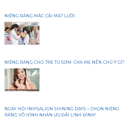
NIỀNG RĂNG MẮC CÀI MẶT LƯỠI
NIỀNG RĂNG CHO TRẺ TỪ SỚM: CHA MẸ NÊN CHÚ Ý GÌ?
NGÀY HỘI INVISALIGN SHINING DAYS – CHỌN NIỀNG
RĂNG VÔ HÌNH NHẬN ƯU ĐÃI LINH ĐÌNH!