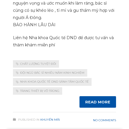
nguyện vọng và ước muốn khi làm răng, bác sĩ
cũng có sự khéo léo , tỉ mỉ và gu thẩm mỹ hợp với
người Á Đông.
BẢO HÀNH LÂU DÀI
Liên hệ Nha khoa Quốc tế DND để được tư vấn và
thăm khám miễn phí
CHẤT LƯỢNG TUYỆT ĐỐI
ĐỘI NGŨ BÁC SĨ NHIỀU NĂM KINH NGHIỆM
NHA KHOA QUỐC TẾ DND SÁNH TẦM QUỐC TẾ
TRANG THIẾT BỊ VÔ TRÙNG
READ MORE
PUBLISHED IN
KHUYẾN MÃI
NO COMMENTS