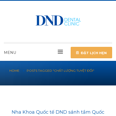
MENU
ĐẶT LỊCH HẸN
HOME
POSTS TAGGED "CHẤT LƯỢNG TUYỆT ĐỐI"
Nha Khoa Quốc tế DND sánh tầm Quốc