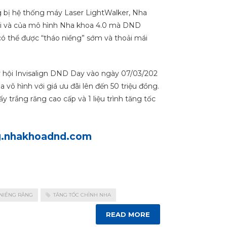
g bị hệ thống máy Laser LightWalker, Nha
lai và của mô hình Nha khoa 4.0 mà DND
ó thể được “tháo niềng” sớm và thoải mái
 hội Invisalign DND Day vào ngày 07/03/202
 vô hình với giá ưu đãi lên đến 50 triệu đồng.
y trắng răng cao cấp và 1 liệu trình tăng tốc
ng.nhakhoadnd.com
 NIỀNG RĂNG
TĂNG TỐC CHỈNH NHA
READ MORE