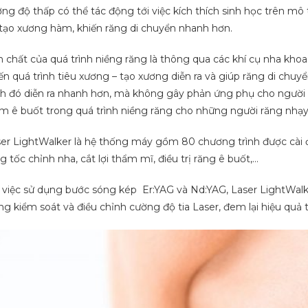
ng độ thấp có thể tác động tới việc kích thích sinh học trên mô 
 tạo xương hàm, khiến răng di chuyển nhanh hơn.
 chất của quá trình niềng răng là thông qua các khí cụ nha kh
ến quá trình tiêu xương – tạo xương diễn ra và giúp răng di chuy
nh đó diễn ra nhanh hơn, mà không gây phản ứng phụ cho người đư
m ê buốt trong quá trình niềng răng cho những người răng nhạ
er LightWalker là hệ thống máy gồm 80 chương trình được cài đ
g tốc chỉnh nha, cắt lợi thẩm mĩ, điều trị răng ê buốt,…
 việc sử dụng bước sóng kép Er:YAG và Nd:YAG, Laser LightWalke
ng kiểm soát và điều chỉnh cường độ tia Laser, đem lại hiệu quả t