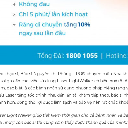
o Thạc sĩ, Bác sĩ Nguyễn Thị Phòng – PGĐ chuyên môn Nha kh
isalign cấp cao, việc sử dụng Laser LightWalker có hiệu quả rõ r
m, đặc biệt là các bệnh nhân sử dụng phương pháp niềng răng vô 
ếu Laser tăng tốc chỉnh nha, đến lần tái khám tiếp theo, bác sĩ
nh hơn, đồng thời lợi được làm sạch và bảo vệ nên rất chắc khoẻ
ser LightWalker giúp tiết kiệm thời gian cho cả bệnh nhân và b
i như ý còn bác sĩ thì cũng sớm thấy được thành quả của mình.