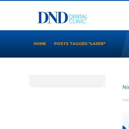
HOME
POSTS TAGGED "LASER"
Ni
THỨ