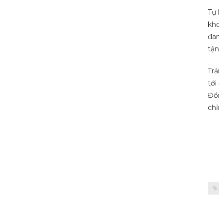
Tự 
kho
đan
tận
Trả
tới
Đồn
chỉ