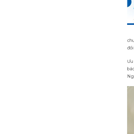
chu
đổi
Ưu 
bác
Ngo