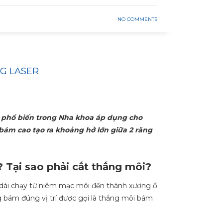
NO COMMENTS
G LASER
t phổ biến trong Nha khoa áp dụng cho
ám cao tạo ra khoảng hở lớn giữa 2 răng
? Tại sao phải cắt thắng môi?
dài chạy từ niêm mạc môi đến thành xương ổ
 bám đúng vị trí được gọi là thắng môi bám