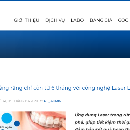
GIỚI THIỆU
DỊCH VỤ
LABO
BẢNG GIÁ
GÓC
ềng răng chỉ còn từ 6 tháng với công nghệ Laser 
 BA, 03 THÁNG BA 2020
BY
PL_ADMIN
Ứng dụng Laser trong rút 
phá, giúp tiết kiệm thời 
đảm bảo kết quả hoàn thi