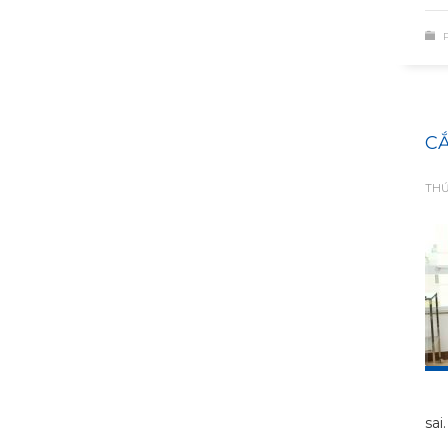
CẮ
THỨ
sai.