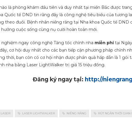
hào là phòng khám đầu tiên và duy nhất tại miền Bắc được tran
a Quốc tế DND tin rằng đây là công nghệ tiêu biểu của tương 
g theo đuổi. Bệnh nhân niềng răng tại Nha khoa Quốc tế DND c
 hưởng cuộc sống cùng nụ cười hoàn toàn mới.
i nghiệm ngay công nghệ Tăng tốc chỉnh nha
miễn phí
tại Ngày
 đây, cơ hội duy nhất cho các bạn tiếp cận phương pháp chỉnh nha
g thời, bạn còn có cơ hội nhận được phần quà hấp dẫn là 1 gói tẩ
nh nha bằng Laser LightWalker trị giá 15 triệu đồng.
Đăng ký ngay tại:
http://niengra
LASER
LASER LIGHTWALKER
NIỀNG RĂNG
RÚT NGẮN THỜI GIAN