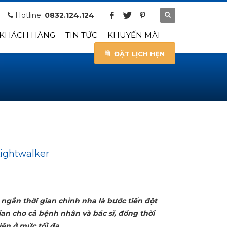
Hotline:
0832.124.124
 KHÁCH HÀNG
TIN TỨC
KHUYẾN MÃI
ĐẶT LỊCH HẸN
Lightwalker
ngắn thời gian chỉnh nha là bước tiến đột
gian cho cả bệnh nhân và bác sĩ, đồng thời
ện ở mức tối đa.