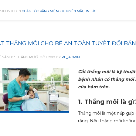
PUBLISHED IN
CHĂM SÓC RĂNG MIỆNG
,
KHUYẾN MÃI
,
TIN TỨC
T THẮNG MÔI CHO BÉ AN TOÀN TUYỆT ĐỐI BẰN
 NĂM, 07 THÁNG MƯỜI MỘT 2019
BY
PL_ADMIN
Cắt thắng môi là kỹ thuậ
bệnh nhân có thắng môi b
cửa hàm trên.
1. Thắng môi là gì
Thắng môi là một nếp gấp 
răng. Nếu thắng môi không