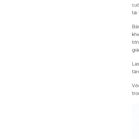
cườ
tái
Bản
khi
trì
giả
Las
tăn
Với
tro