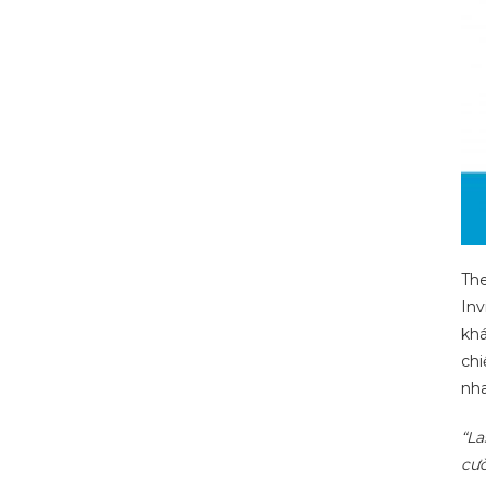
The
Inv
khá
chi
nha
“La
cườ