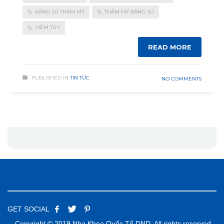
RĂNG SỨ THẨM MỸ
THẨM MỸ RĂNG SỨ
VIÊM TỦY
READ MORE
PUBLISHED IN
TIN TỨC
NO COMMENTS
GET SOCIAL
Copyright © 2019 Nha Khoa Quốc Tế DND. All rights reserved.