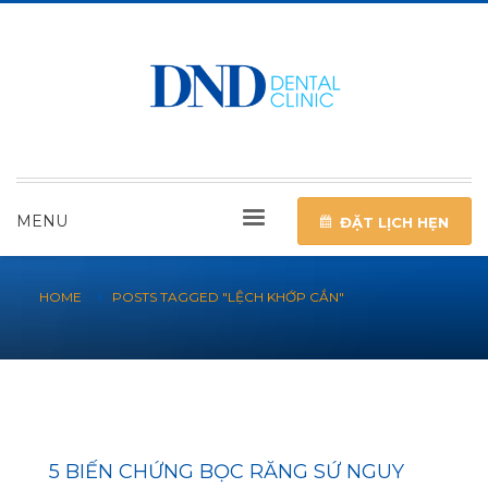
MENU
ĐẶT LỊCH HẸN
HOME
POSTS TAGGED "LỆCH KHỚP CẮN"
5 BIẾN CHỨNG BỌC RĂNG SỨ NGUY