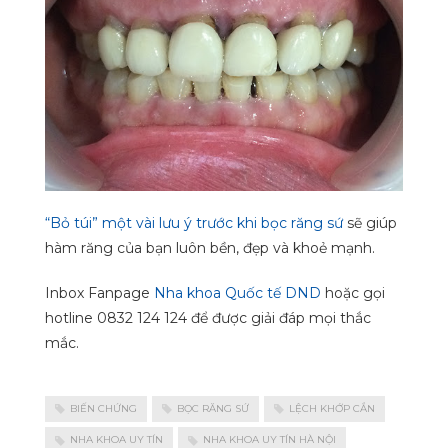
“Bỏ túi” một vài lưu ý trước khi bọc răng sứ
sẽ giúp
hàm răng của bạn luôn bền, đẹp và khoẻ mạnh.
Inbox Fanpage
Nha khoa Quốc tế DND
hoặc gọi
hotline 0832 124 124 để được giải đáp mọi thắc
mắc.
BIẾN CHỨNG
BỌC RĂNG SỨ
LỆCH KHỚP CẮN
NHA KHOA UY TÍN
NHA KHOA UY TÍN HÀ NỘI