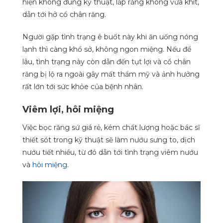
hiện không đúng kỹ thuật, lắp răng không vừa khít,
dẫn tới hở cổ chân răng.
Người gặp tình trạng ê buốt này khi ăn uống nóng
lạnh thì càng khổ sở, không ngon miệng. Nếu để
lâu, tình trạng này còn dẫn đến tụt lợi và cổ chân
răng bị lộ ra ngoài gây mất thẩm mỹ và ảnh hưởng
rất lớn tới sức khỏe của bệnh nhân.
Viêm lợi, hôi miệng
Việc bọc răng sứ giá rẻ, kém chất lượng hoặc bác sĩ
thiết sót trong kỹ thuật sẽ làm nướu sưng to, dịch
nướu tiết nhiều, từ đó dẫn tới tình trạng viêm nướu
và
hôi miệng
.