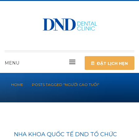
MENU
ĐẶT LỊCH HẸN
HOME
POSTS TAGGED "NGƯỜI CAO TUỔI"
NHA KHOA QUỐC TẾ DND TỔ CHỨC