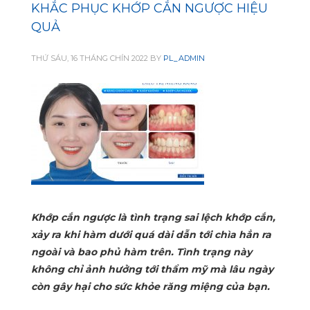
KHẮC PHỤC KHỚP CẮN NGƯỢC HIỆU
QUẢ
THỨ SÁU, 16 THÁNG CHÍN 2022
BY
PL_ADMIN
Khớp cắn ngược là tình trạng sai lệch khớp cắn,
xảy ra khi hàm dưới quá dài dẫn tới chìa hẳn ra
ngoài và bao phủ hàm trên. Tình trạng này
không chỉ ảnh hưởng tới thẩm mỹ mà lâu ngày
còn gây hại cho sức khỏe răng miệng của bạn.