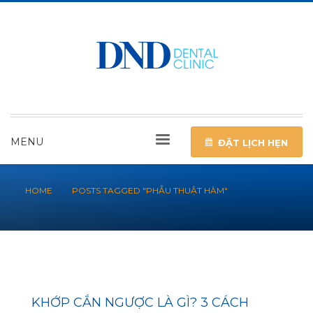
MENU
ĐẶT LỊCH HẸN
HOME
POSTS TAGGED "PHẪU THUẬT HÀM"
KHỚP CẮN NGƯỢC LÀ GÌ? 3 CÁCH