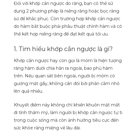
Đối với khớp cắn ngược do răng, bạn có thể sử
dụng 2 phương pháp là niềng răng hoặc bọc răng
sứ để khắc phục. Còn trường hợp khớp cắn ngược
do hàm bắt buộc phải phẫu thuật chỉnh hàm và có
thể kết hợp niềng răng để đạt kết quả tối ưu.
1. Tìm hiểu khớp cắn ngược là gì?
Khớp cắn ngược hay còn gọi là móm là hiện tượng
răng hàm dưới chìa hẳn ra ngoài, bao phủ hàm
trên. Nếu quan sát bên ngoài, người bị móm có
gương mặt gãy, không cân đối bởi phần cằm nhô
lên quá nhiều.
Khuyết điểm này không chỉ khiến khuôn mặt mất
đi tính thẩm mỹ, làm người bị khớp cắn ngược tự ti
trong cuộc sống mà còn ảnh hưởng tiêu cực đến
sức khỏe răng miệng về lâu dài.