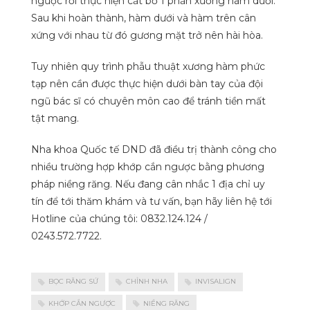
ngược rồi thực hiện cắt bỏ 1 phần xương hàm dưới.
Sau khi hoàn thành, hàm dưới và hàm trên cân
xứng với nhau từ đó gương mặt trở nên hài hòa.
Tuy nhiên quy trình phẫu thuật xương hàm phức
tạp nên cần được thực hiện dưới bàn tay của đội
ngũ bác sĩ có chuyên môn cao để tránh tiền mất
tật mang.
Nha khoa Quốc tế DND đã điều trị thành công cho
nhiều trường hợp khớp cắn ngược bằng phương
pháp niềng răng. Nếu đang cân nhắc 1 địa chỉ uy
tín để tới thăm khám và tư vấn, bạn hãy liên hệ tới
Hotline của chúng tôi: 0832.124.124 /
0243.572.7722.
BỌC RĂNG SỨ
CHỈNH NHA
INVISALIGN
KHỚP CẮN NGƯỢC
NIỀNG RĂNG