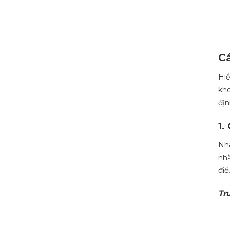
Cá
Hiể
kho
địn
1.
Nha
nhằ
điề
Tr