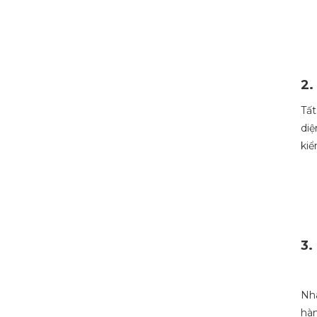
2.
Tất
diệ
kiể
3.
Nha
hàn