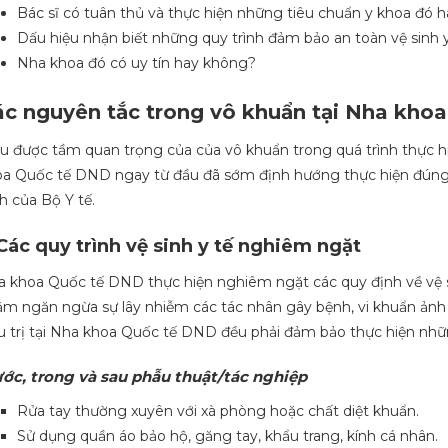
Bác sĩ có tuân thủ và thực hiện những tiêu chuẩn y khoa đó 
Dấu hiệu nhận biết những quy trình đảm bảo an toàn vệ sinh y
Nha khoa đó có uy tín hay không?
c nguyên tắc trong vô khuẩn tại Nha kho
u được tầm quan trọng của của vô khuẩn trong quá trình thực hi
a Quốc tế DND ngay từ đầu đã sớm định hướng thực hiện đúng 
h của Bộ Y tế.
 Các quy trình vệ sinh y tế nghiêm ngặt
 khoa Quốc tế DND thực hiện nghiêm ngặt các quy định về vệ sin
m ngăn ngừa sự lây nhiễm các tác nhân gây bệnh, vi khuẩn ảnh
u trị tại Nha khoa Quốc tế DND đều phải đảm bảo thực hiện nhữn
ước, trong và sau phẫu thuật/tác nghiệp
Rửa tay thường xuyên với xà phòng hoặc chất diệt khuẩn.
Sử dụng quần áo bảo hộ, găng tay, khẩu trang, kính cá nhân.