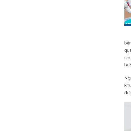
bện
qua
cho
hưở
Ngu
khu
đượ