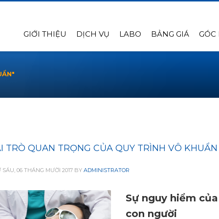
GIỚI THIỆU
DỊCH VỤ
LABO
BẢNG GIÁ
GÓC
UẨN"
I TRÒ QUAN TRỌNG CỦA QUY TRÌNH VÔ KHUẨ
 SÁU, 06 THÁNG MƯỜI 2017
BY
ADMINISTRATOR
Sự nguy hiểm của
con người