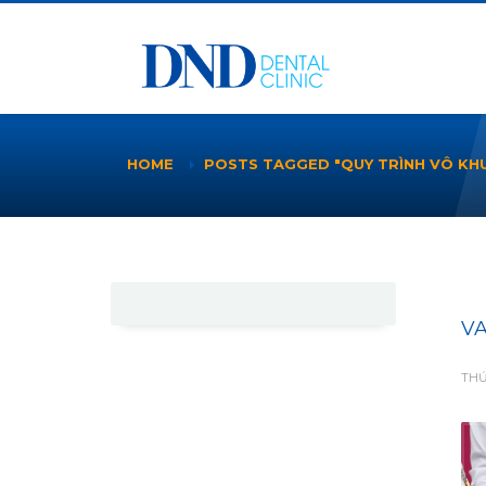
HOME
POSTS TAGGED "QUY TRÌNH VÔ KH
VA
THỨ