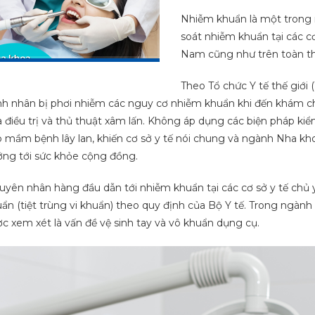
Nhiễm khuẩn là một trong 
soát nhiễm khuẩn tại các cơ
Nam cũng như trên toàn thế
Theo Tổ chức Y tế thế giới
h nhân bị phơi nhiễm các nguy cơ nhiễm khuẩn khi đến khám chữa 
 điều trị và thủ thuật xâm lấn. Không áp dụng các biện pháp kiể
 mầm bệnh lây lan, khiến cơ sở y tế nói chung và ngành Nha khoa
ng tới sức khỏe cộng đồng.
yên nhân hàng đầu dẫn tới nhiễm khuẩn tại các cơ sở y tế chủ y
ẩn (tiệt trùng vi khuẩn) theo quy định của Bộ Y tế. Trong ngành 
c xem xét là vấn đề vệ sinh tay và vô khuẩn dụng cụ.