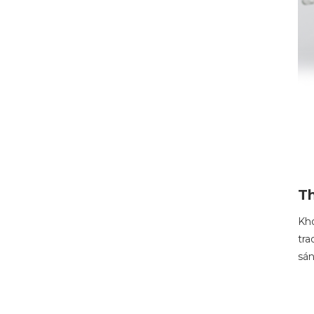
Th
Khó
tra
sán