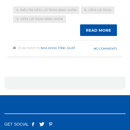
ĐIỀU TRỊ VIÊM LỢI TRÙM RĂNG KHÔN
VIÊM LỢI TRÙM
VIÊM LỢI TRÙM RĂNG KHÔN
READ MORE
PUBLISHED IN
NHA KHOA TỔNG QUÁT
NO COMMENTS
GET SOCIAL