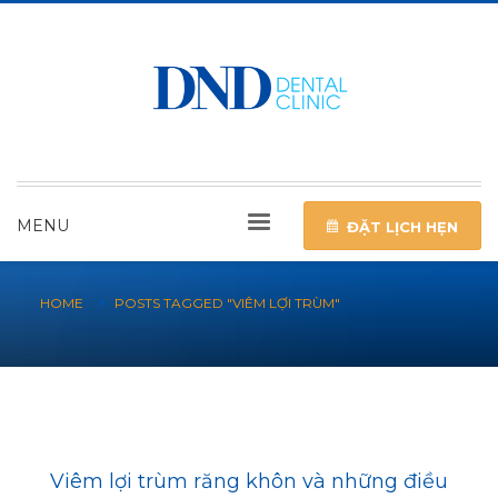
MENU
ĐẶT LỊCH HẸN
HOME
POSTS TAGGED "VIÊM LỢI TRÙM"
Viêm lợi trùm răng khôn và những điều