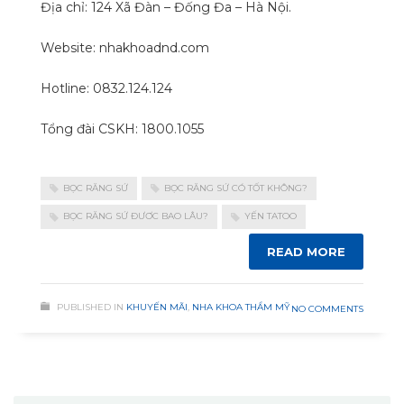
Địa chỉ: 124 Xã Đàn – Đống Đa – Hà Nội.
Website: nhakhoadnd.com
Hotline: 0832.124.124
Tổng đài CSKH: 1800.1055
BỌC RĂNG SỨ
BỌC RĂNG SỨ CÓ TỐT KHÔNG?
BỌC RĂNG SỨ ĐƯƠC BAO LÂU?
YẾN TATOO
READ MORE
PUBLISHED IN
KHUYẾN MÃI
,
NHA KHOA THẨM MỸ
NO COMMENTS