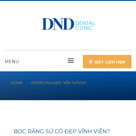
MENU
ĐẶT LỊCH HẸN
HOME
POSTS TAGGED "YẾN TATOO"
BỌC RĂNG SỨ CÓ ĐẸP VĨNH VIỄN?