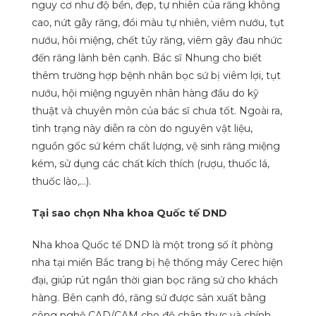
nguy cơ như độ bền, đẹp, tự nhiên của răng không
cao, nứt gãy răng, đổi màu tự nhiên, viêm nướu, tụt
nướu, hôi miệng, chết tủy răng, viêm gây đau nhức
đến răng lành bên cạnh. Bác sĩ Nhung cho biết
thêm trường hợp bệnh nhân bọc sứ bị viêm lợi, tụt
nướu, hội miệng nguyên nhân hàng đầu do kỹ
thuật và chuyên môn của bác sĩ chưa tốt. Ngoài ra,
tình trạng này diễn ra còn do nguyên vật liệu,
nguồn gốc sứ kém chất lượng, vệ sinh răng miệng
kém, sử dụng các chất kích thích (rượu, thuốc lá,
thuốc lào,…).
Tại sao chọn Nha khoa Quốc tế DND
Nha khoa Quốc tế DND là một trong số ít phòng
nha tại miền Bắc trang bị hệ thống máy Cerec hiện
đại, giúp rút ngắn thời gian bọc răng sứ cho khách
hàng. Bên cạnh đó, răng sứ được sản xuất bằng
công nghệ CAD/CAM cho độ chân thực và chính